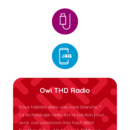
Owi THD Radio
Vous habitez dans une zone blanche ?
La technologie radio est la solution pour
avoir une connexion très haut débit.