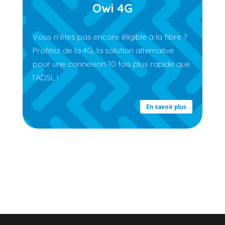
Owi 4G
Vous n’êtes pas encore éligible à la fibre ?
Profitez de la 4G, la solution alternative
pour une connexion 10 fois plus rapide que
l’ADSL !
En savoir plus