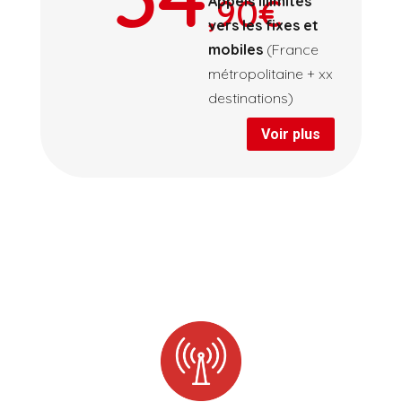
,90€
Appels illimités
vers les fixes et
mobiles
(France
métropolitaine + xx
destinations)
Voir plus